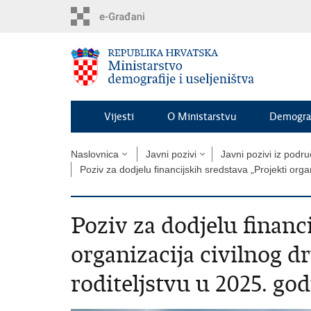
Preskoči
na
glavni
sadržaj
Vijesti
O Ministarstvu
Demograf
Naslovnica
Javni pozivi
Javni pozivi iz podru
Poziv za dodjelu financijskih sredstava „Projekti orga
Poziv za dodjelu financ
organizacija civilnog 
roditeljstvu u 2025. god