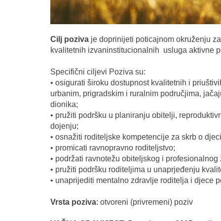
Cilj poziva
je doprinijeti poticajnom okruženju za
kvalitetnih izvaninstitucionalnih usluga aktivne 
Specifični ciljevi Poziva su:
• osigurati široku dostupnost kvalitetnih i priušti
urbanim, prigradskim i ruralnim područjima, jačaju
dionika;
• pružiti podršku u planiranju obitelji, reprodukti
dojenju;
• osnažiti roditeljske kompetencije za skrb o djeci
• promicati ravnopravno roditeljstvo;
• podržati ravnotežu obiteljskog i profesionalnog ž
• pružiti podršku roditeljima u unaprjeđenju kvali
• unaprijediti mentalno zdravlje roditelja i djece
Vrsta poziva
: otvoreni (privremeni) poziv