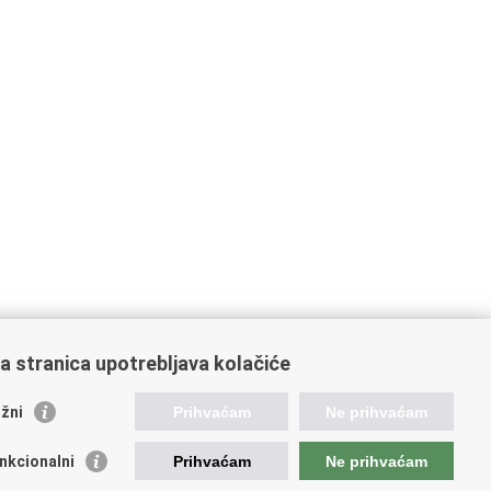
a stranica upotrebljava kolačiće
žni
Prihvaćam
Ne prihvaćam
nkcionalni
Prihvaćam
Ne prihvaćam
orisne poveznice