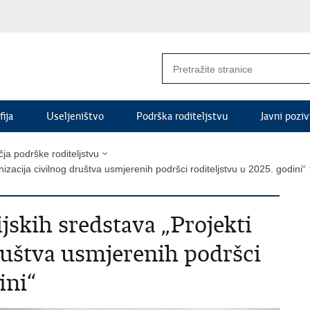
ija
Useljeništvo
Podrška roditeljstvu
Javni poziv
čja podrške roditeljstvu
nizacija civilnog društva usmjerenih podršci roditeljstvu u 2025. godini“
ijskih sredstava „Projekti
društva usmjerenih podršci
ini“