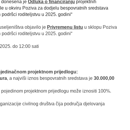
e donesena je
Odluka o financiranju
projektnih
ele u okviru Poziva za dodjelu bespovratnih sredstava
 podršci roditeljstvu u 2025. godini“
useljeništva objavilo je
Privremenu listu
u sklopu Poziva
 podršci roditeljstvu u 2025. godini“
 2025. do 12:00 sati
 pojedinačnom projektnom prijedlogu:
eura
, a najviši iznos bespovratnih sredstava je
30.000,00
 po pojedinom projektnom prijedlogu može iznositi 100%.
ganizacije civilnog društva čija područja djelovanja