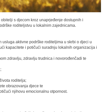
 obitelji s djecom kroz unaprjeđenje dostupnih i
podrške roditeljstvu u lokalnim zajednicama.
vih usluga aktivne podrške roditeljima u skrbi o djeci u
ći kapacitete i potičući suradnju lokalnih organizacija i
vnom zdravlju, zdravlju trudnica i novorođenčadi te
;
ivota roditelja;
tete obrazovanja djece te
 potičući njihovu emocionalnu otpornost.