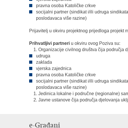
pravna osoba Katoličke crkve
socijalni partner (sindikat i/ili udruga sindikat
poslodavaca više razine)
Prijavitelj u okviru projektnog prijedloga projekt 
Prihvatljivi partneri
u okviru ovog Poziva su:
Organizacije civilnog društva čija područja 
udruga
zaklada
vjerska zajednica
pravna osoba Katoličke crkve
socijalni partner (sindikat i/ili udruga sindikat
poslodavaca više razine)
Jedinica lokalne i područne (regionalne) s
Javne ustanove čija područja djelovanja ukl
e-Građani