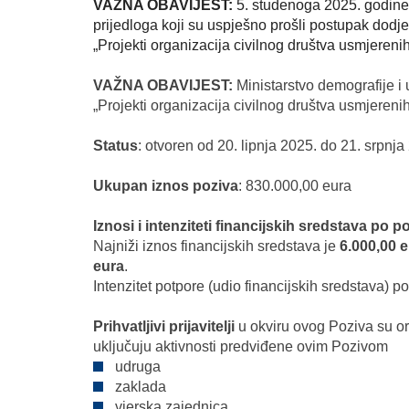
VAŽNA OBAVIJEST:
5. studenoga 2025. godin
prijedloga koji su uspješno prošli postupak dodj
„Projekti organizacija civilnog društva usmjerenih
VAŽNA OBAVIJEST:
Ministarstvo demografije i 
„Projekti organizacija civilnog društva usmjerenih
Status
: otvoren od 20. lipnja 2025. do 21. srpnja
Ukupan iznos poziva
: 830.000,00 eura
Iznosi i intenziteti financijskih sredstava po
Najniži iznos financijskih sredstava je
6.000,00 
eura
.
Intenzitet potpore (udio financijskih sredstava)
Prihvatljivi prijavitelji
u okviru ovog Poziva su or
uključuju aktivnosti predviđene ovim Pozivom
udruga
zaklada
vjerska zajednica