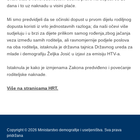
dana i to uz naknadu u visini plaće.
Mi smo predvidjeli da se očinski dopust u prvom dijelu rodiljnog
dopusta koristi iz vrlo jednostavnih razloga; da naši očevi više
sudjeluju i u brzi za dijete prilikom samog rođenja,zbog jačanja
veza između samih roditelja, ali ravnomjernije podjele poslova
na oba roditelja, istaknula je državna tajnica Državnog ureda za
mlade i demografiju Željka Josić u izjavi za emisiju HTV-a.
Istaknula je kako je izmjenama Zakona predviđeno i povećanje
roditeljske naknade.
Više na stranicama HRT.
Copyright © 2026 Ministarstvo demografije i useljeništva. Sva prava
pridržana