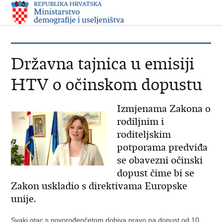
Državna tajnica u emisiji
HTV o očinskom dopustu
Izmjenama Zakona o
rodiljnim i
roditeljskim
potporama predviđa
se obavezni očinski
dopust čime bi se
Zakon uskladio s direktivama Europske
unije.
Svaki otac s novorođenčetom dobiva pravo na dopust od 10