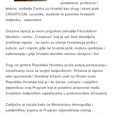
prodekane, profesore i
lektore, voditelja Centra za hrvatski kao drugi i strani jezik
CROATICUM, uzvanike, studente te potomke hrvatskih
iseljenika - stipendista.
Državna tajnica je ovom prigodom zahvalila Filozofskom
fakultetu i centru „Croaticum“ koji je već šest desetljeća
središnje mjesto - ne samo za učenje hrvatskoga jezika i
kulture, već i mjesto gdje se hrvatski jezik i kultura ujedinjuju i
oplemenjuju i gdje hrvatski identitet nanovo oživljava i živi.
Dugi niz godina Republika Hrvatska pruža poticaj povezivanju i
osnaživanju veza sa svojim iseljeništvom. Državna je tajnica
tako spomenula i Središnji državni ured za Hrvate izvan
Republike Hrvatske koji je i do danas, ustrajno i uspješno
stipendirao ovaj Program koji je posebno prepoznat među
hrvatskim iseljeničkim zajednicama u prekomorskim državama.
Zaključno je kazala kako će Ministarstvo demografije i
useljeništva, kojemu je Program stipendiranja učenja