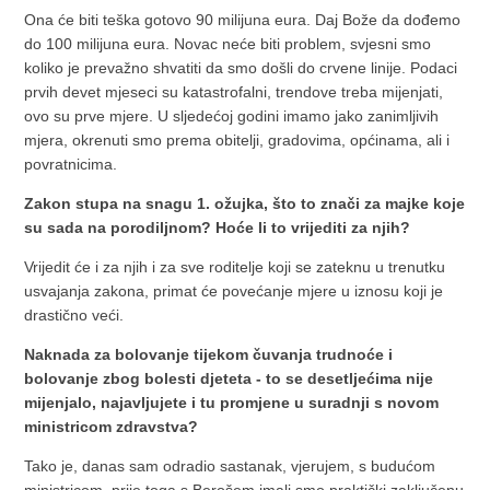
Ona će biti teška gotovo 90 milijuna eura. Daj Bože da dođemo
do 100 milijuna eura. Novac neće biti problem, svjesni smo
koliko je prevažno shvatiti da smo došli do crvene linije. Podaci
prvih devet mjeseci su katastrofalni, trendove treba mijenjati,
ovo su prve mjere. U sljedećoj godini imamo jako zanimljivih
mjera, okrenuti smo prema obitelji, gradovima, općinama, ali i
povratnicima.
Zakon stupa na snagu 1. ožujka, što to znači za majke koje
su sada na porodiljnom? Hoće li to vrijediti za njih?
Vrijedit će i za njih i za sve roditelje koji se zateknu u trenutku
usvajanja zakona, primat će povećanje mjere u iznosu koji je
drastično veći.
Naknada za bolovanje tijekom čuvanja trudnoće i
bolovanje zbog bolesti djeteta - to se desetljećima nije
mijenjalo, najavljujete i tu promjene u suradnji s novom
ministricom zdravstva?
Tako je, danas sam odradio sastanak, vjerujem, s budućom