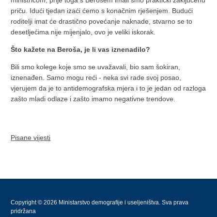
ministricom, prije toga s Berošem imali smo praktički zaključenu
priču. Idući tjedan izaći ćemo s konačnim rješenjem. Budući
roditelji imat će drastično povećanje naknade, stvarno se to
desetljećima nije mijenjalo, ovo je veliki iskorak.
Što kažete na Beroša, je li vas iznenadilo?
Bili smo kolege koje smo se uvažavali, bio sam šokiran,
iznenađen. Samo mogu reći - neka svi rade svoj posao,
vjerujem da je to antidemografska mjera i to je jedan od razloga
zašto mladi odlaze i zašto imamo negativne trendove.
Pisane vijesti
Copyright © 2026 Ministarstvo demografije i useljeništva. Sva prava
pridržana