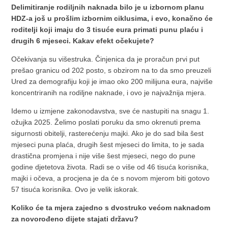
Delimitiranje rodiljnih naknada bilo je u izbornom planu
HDZ-a još u prošlim izbornim ciklusima, i evo, konačno će
roditelji koji imaju do 3 tisuće eura primati punu plaću i
drugih 6 mjeseci. Kakav efekt očekujete?
Očekivanja su višestruka. Činjenica da je proračun prvi put
prešao granicu od 202 posto, s obzirom na to da smo preuzeli
Ured za demografiju koji je imao oko 200 milijuna eura, najviše
koncentriranih na rodiljne naknade, i ovo je najvažnija mjera.
Idemo u izmjene zakonodavstva, sve će nastupiti na snagu 1.
ožujka 2025. Želimo poslati poruku da smo okrenuti prema
sigurnosti obitelji, rasterećenju majki. Ako je do sad bila šest
mjeseci puna plaća, drugih šest mjeseci do limita, to je sada
drastična promjena i nije više šest mjeseci, nego do pune
godine djetetova života. Radi se o više od 46 tisuća korisnika,
majki i očeva, a procjena je da će s novom mjerom biti gotovo
57 tisuća korisnika. Ovo je velik iskorak.
Koliko će ta mjera zajedno s dvostruko većom naknadom
za novorođeno dijete stajati državu?