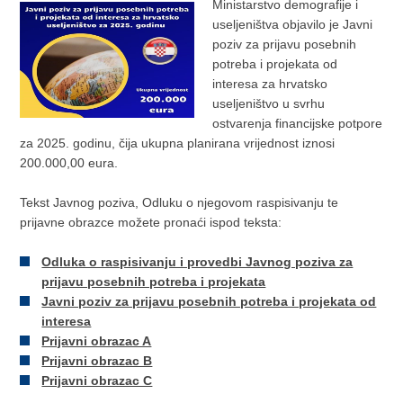
Ministarstvo demografije i
useljeništva objavilo je Javni
poziv za prijavu posebnih
potreba i projekata od
interesa za hrvatsko
useljeništvo u svrhu
ostvarenja financijske potpore
za 2025. godinu, čija ukupna planirana vrijednost iznosi
200.000,00 eura.
Tekst Javnog poziva, Odluku o njegovom raspisivanju te
prijavne obrazce možete pronaći ispod teksta:
Odluka o raspisivanju i provedbi Javnog poziva za
prijavu posebnih potreba i projekata
Javni poziv za prijavu posebnih potreba i projekata od
interesa
Prijavni obrazac A
Prijavni obrazac B
Prijavni obrazac C