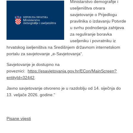
Ministarstvo demografije i
useljeništva otvara
savjetovanje o Prijedlogu
pravilnika o izdavanju Potvrde
u svrhu podnošenja zahtjeva
za reguliranje boravka
useljeniku i povratniku iz
hrvatskog iseljeništva na Središnjem državnom internetskom
portalu za savjetovanje „e-Savjetovanja“.
Savjetovanje je dostupno na
poveznici:
https://esavjetovanja.gov.hr/ECon/MainScreen?
entityId=32442
.
Javno savjetovanje otvoreno je u razdoblju od 14. siječnja do
13. veljače 2026. godine.“
Pisane vijesti