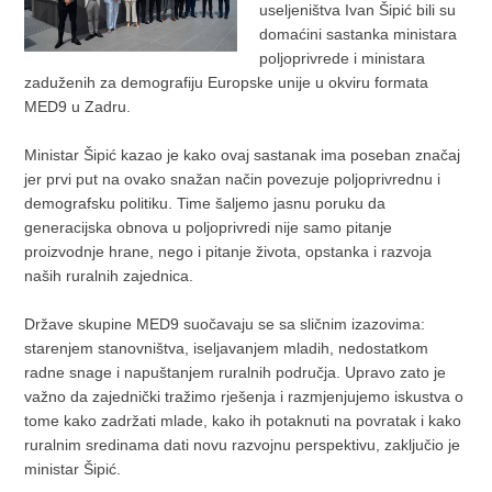
useljeništva Ivan Šipić bili su
domaćini sastanka ministara
poljoprivrede i ministara
zaduženih za demografiju Europske unije u okviru formata
MED9 u Zadru.
Ministar Šipić kazao je kako ovaj sastanak ima poseban značaj
jer prvi put na ovako snažan način povezuje poljoprivrednu i
demografsku politiku. Time šaljemo jasnu poruku da
generacijska obnova u poljoprivredi nije samo pitanje
proizvodnje hrane, nego i pitanje života, opstanka i razvoja
naših ruralnih zajednica.
Države skupine MED9 suočavaju se sa sličnim izazovima:
starenjem stanovništva, iseljavanjem mladih, nedostatkom
radne snage i napuštanjem ruralnih područja. Upravo zato je
važno da zajednički tražimo rješenja i razmjenjujemo iskustva o
tome kako zadržati mlade, kako ih potaknuti na povratak i kako
ruralnim sredinama dati novu razvojnu perspektivu, zaključio je
ministar Šipić.