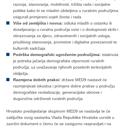
razvoja, stanovanja, mobilnosti, tržišta rada i socijalne
politike kako bi se mladim obiteljima u ruralnim područjima
osigurali primjereni uvjeti života i rada.
Više od zemljišta i novca:
odluka mladih o ostanku ili
doseljavanju u ruralna područja ovisi i o dostupnosti skrbi i
obrazovanja za djecu, zdravstvenih i socijalnih usluga,
priuštivog stanovanja, prometne i digitalne povezanosti te
kulturnih sadržaja.
Podrška demografski ugroženim područjima:
istaknuta
je potreba jačanja demografske otpornosti ruralnih
područja, uz uvažavanje njihovih posebnih teritorijalnih
obilježja.
Razmjena dobrih praksi:
države MED9 nastavit će
razmjenjivati iskustva i primjere dobre prakse u području
demografske revitalizacije, generacijske obnove i
dugoročne održivosti ruralnih područja.
Hrvatsko predsjedanje skupinom MED9 se nastavlja te će
zaključke ovog sastanka Vlada Republike Hrvatske uvrstiti u
završni dokument o čemu će se zasigurno raspravljati i na