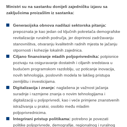
Ministri su na sastanku donijeli zajedničku izjavu sa
zaključcima proizašlim iz sastanka:
Generacijska obnova nadilazi sektorska pitanja:
prepoznata je kao jedan od ključnih pokretača demografske
revitalizacije ruralnih područja, jer doprinosi zadržavanju
stanovništva, otvaranju kvalitetnih radnih mjesta te jačanju
otpornosti i kohezije lokalnih zajednica.
Ciljano financiranje mladih poljoprivrednika:
potpisnice
pozivaju na osiguravanje dostatnih i ciljanih sredstava u
budućem programskom razdoblju, uz poticanje inovacija,
novih tehnologija, poslovnih modela te lakšeg pristupa
zemljištu i investicijama.
Digitalizacija i znanje:
naglašena je važnost jačanja
suradnje i razmjene znanja o novim tehnologijama i
digitalizaciji u poljoprivredi, kao i veće primjene znanstvenih
istraživanja u praksi, osobito među mladim
poljoprivrednicima.
Integrirani pristup politikama:
potrebno je povezati
politike poljoprivrede, demografije, regionalnog i ruralnog