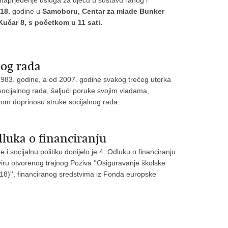
Unaprjeđenje usluga za djecu u sustavu ranog i
18.
godine u
Samoboru, Centar za mlade Bunker
učar 8, s početkom u 11 sati.
nog rada
 1983. godine, a od 2007. godine svakog trećeg utorka
n socijalnog rada, šaljući poruke svojim vladama,
om doprinosu struke socijalnog rada.
ka o financiranju
i socijalnu politiku donijelo je 4. Odluku o financiranju
kviru otvorenog trajnog Poziva ''Osiguravanje školske
18)'', financiranog sredstvima iz Fonda europske