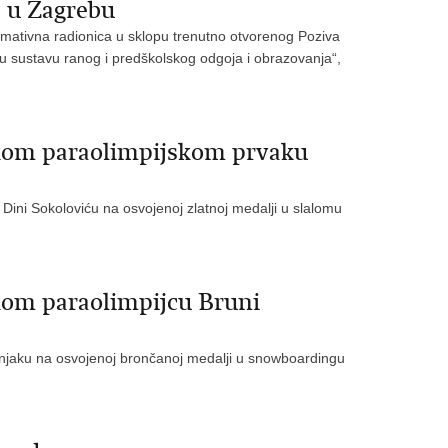
 u Zagrebu
rmativna radionica u sklopu trenutno otvorenog Poziva
 u sustavu ranog i predškolskog odgoja i obrazovanja“,
skom paraolimpijskom prvaku
Dini Sokoloviću na osvojenoj zlatnoj medalji u slalomu
kom paraolimpijcu Bruni
šnjaku na osvojenoj brončanoj medalji u snowboardingu