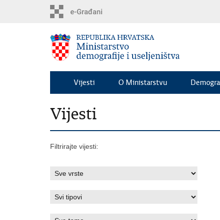
Preskoči
na
glavni
sadržaj
Vijesti
O Ministarstvu
Demograf
Vijesti
Filtrirajte vijesti: