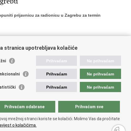
agrebu
uniti prijavnicu za radionicu u Zagrebu za termin
a stranica upotrebljava kolačiće
82
183
184
185
186
Sljedeća »
»»
žni
Prihvaćam
Ne prihvaćam
nkcionalni
Prihvaćam
Ne prihvaćam
orisne poveznice
atistički
Prihvaćam
Ne prihvaćam
ada RH
atski sabor
dišnji državni ured za Hrvate izvan Republike Hrvatske
Prihvaćam odabrane
Prihvaćam sve
avni zavod za statistiku
ncija za pravni promet i posredovanje nekretninama
ovoj mrežnoj stranci koriste se kolačići. Molimo Vas da pročitate
ionalni plan oporavka i otpornosti
vijest o kolačićima.