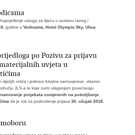
odicama
Unaprjeđenje usluga za djecu u sustavu ranog i
18.
godine u
Vodicama, Hotel Olympia Sky, Ulica
rijedloga po Pozivu za prijavu
materijalnih uvjeta u
tićima
dječjih vrtića i jedinice lokalne samouprave, vlasnici
 području JLS-a te koje ovim ulaganjem povećavaju
inanciranje projekata usmjerenih na poboljšanje
ićima
da je rok za podnošenje prijava
30. ožujak 2018.
Samoboru