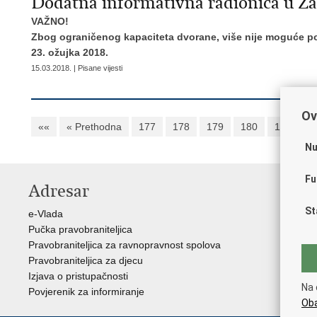
Dodatna informativna radionica u Z
VAŽNO!
Zbog ograničenog kapaciteta dvorane, više nije moguće pop
23. ožujka 2018.
15.03.2018. | Pisane vijesti
Ov
««
« Prethodna
177
178
179
180
181
1
Nu
Fu
Adresar
K
St
e-Vlada
Vl
Pučka pravobraniteljica
Hrv
Pravobraniteljica za ravnopravnost spolova
Sre
Pravobraniteljica za djecu
Drž
Izjava o pristupačnosti
Age
Na 
Povjerenik za informiranje
Nac
Oba