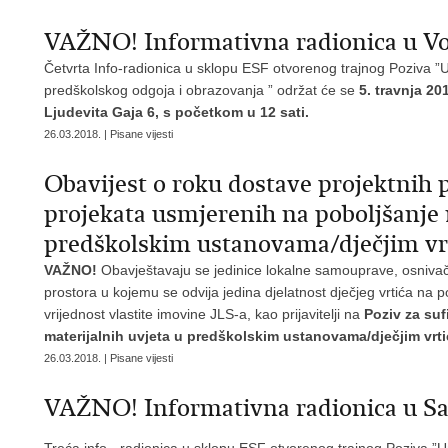
VAŽNO! Informativna radionica u V
Četvrta Info-radionica u sklopu ESF otvorenog trajnog Poziva ”
predškolskog odgoja i obrazovanja ” održat će se
5. travnja 20
Ljudevita Gaja 6, s početkom u 12 sati.
26.03.2018. | Pisane vijesti
Obavijest o roku dostave projektnih p
projekata usmjerenih na poboljšanje 
predškolskim ustanovama/dječjim vr
VAŽNO!
Obavještavaju se jedinice lokalne samouprave, osnivači 
prostora u kojemu se odvija jedina djelatnost dječjeg vrtića na
vrijednost vlastite imovine JLS-a, kao prijavitelji na
Poziv za suf
materijalnih uvjeta u predškolskim ustanovama/dječjim vrt
26.03.2018. | Pisane vijesti
VAŽNO! Informativna radionica u 