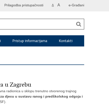
A
Prilagodba pristupačnosti
e-Građani
A
i
Pristup informacijama
Kontakti
ca u Zagrebu
vna radionica u sklopu trenutno otvorenog trajnog
za djecu u sustavu ranog i predškolskog odgoja i
ESF).