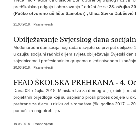
Treća info - radionica u sklopu ESF otvorenog trajnog Poziva ”
predškolskog odgoja i obrazovanja ” održat će se
28. ožujka 20
(Pučko otvoreno učilište Samobor) , Ulica Savke Dabčević K
21.03.2018. | Pisane vijesti
Obilježavanje Svjetskog dana socijal
Međunarodni dan socijalnog rada u svijetu se prvi put obilježio
u ožujku socijalni radnici diljem svijeta obilježavaju Svjetski da
zajednicama i profesionalnim grupama o jedinstvenom i značajn
20.03.2018. | Pisane vijesti
FEAD ŠKOLSKA PREHRANA - 4. Odlu
Dana 08. ožujka 2018. Ministarstvo za demografiju, obitelj, mlade 
projektnih prijedloga koji su uspješno prošli proces dodjele u o
prehrane za djecu u riziku od siromaštva (šk. godina 2017. – 20
pomoći za najpotrebitije
.
19.03.2018. | Pisane vijesti