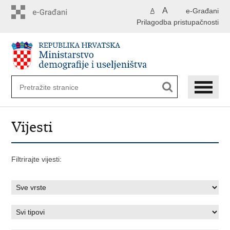
Preskoči
A
e-Građani
A
na
Prilagodba pristupačnosti
glavni
sadržaj
Vijesti
Filtrirajte vijesti: