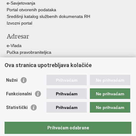
e-Savjetovanja
Portal otvorenih podataka
Središnji katalog službenih dokumenata RH
Izvozni portal
Adresar
e-Vlada
Pučka pravobraniteljica
Pravobraniteljica za ravnopravnost spolova
Ova stranica upotrebljava kolačiće
Pravobraniteljica za djecu
Izjava o pristupačnosti
Povjerenik za informiranje
Nužni
Prihvaćam
Ne prihvaćam
Korisne poveznice
Funkcionalni
Prihvaćam
Ne prihvaćam
Vlada RH
Statistički
Prihvaćam
Ne prihvaćam
Hrvatski sabor
Središnji državni ured za Hrvate izvan Republike Hrvatske
Državni zavod za statistiku
Prihvaćam odabrane
Agencija za pravni promet i posredovanje nekretninama
Nacionalni plan oporavka i otpornosti