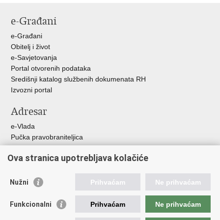
stranicu
na
e-Građani
Facebooku
e-Građani
Obitelj i život
e-Savjetovanja
Portal otvorenih podataka
Središnji katalog službenih dokumenata RH
Izvozni portal
Adresar
e-Vlada
Pučka pravobraniteljica
Pravobraniteljica za ravnopravnost spolova
Ova stranica upotrebljava kolačiće
Pravobraniteljica za djecu
Izjava o pristupačnosti
Povjerenik za informiranje
Nužni
Prihvaćam
Ne prihvaćam
Korisne poveznice
Funkcionalni
Prihvaćam
Ne prihvaćam
Vlada RH