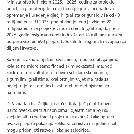
Ministarstvo je tijekom 2025. i 2026. godine za projekte
poboljšanja materijalnih uvjeta u dječjim vrtićima te za
opremanje i uređenje dječjih igrališta osiguralo više od 40
milijuna eura. U 2025. godini dodijeljeno je više od 22
milijuna eura za projekte vrtića i dječjih igrališta, dok je u
2026. godini osigurano dodatnih više od 18 milijuna eura za
potporu više od 690 projekata lokalnih i regionalnih zajednica
diljem Hrvatske.
Kako je istaknuto tijekom svečanosti, riječ je o ulaganjima
koja se ne mjere samo financijskim pokazateljima, već
konkretnim rezultatima - novim vrtićkim skupinama,
sigurnijim igralištima, kvalitetnijim uvjetima rada za
odgojitelje te sretnijim i kvalitetnijim djetinjstvom za
najmlađe.
Državna tajnica Željka Josić čestitala je Općini Trnovec
Bartolovečki, svim suradnicima i djelatnicima koji su
sudjelovali u realizaciji projekta, istaknuvši kako upravo
ovakvi projekti pokazuju koliko zajedništvo i zajednički cilj
mogu pridonijeti razvoju lokalne zajednice.