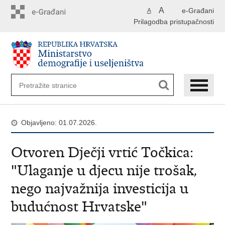
Preskoči
A
e-Građani
A
na
Prilagodba pristupačnosti
glavni
sadržaj
Objavljeno: 01.07.2026.
Otvoren Dječji vrtić Točkica:
"Ulaganje u djecu nije trošak,
nego najvažnija investicija u
budućnost Hrvatske"