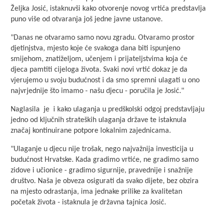
Željka Josić, istaknuvši kako otvorenje novog vrtića predstavlja
puno više od otvaranja još jedne javne ustanove.
"Danas ne otvaramo samo novu zgradu. Otvaramo prostor
djetinjstva, mjesto koje će svakoga dana biti ispunjeno
smijehom, znatiželjom, učenjem i prijateljstvima koja će
djeca pamtiti cijeloga života. Svaki novi vrtić dokaz je da
vjerujemo u svoju budućnost i da smo spremni ulagati u ono
najvrjednije što imamo - našu djecu - poručila je Josić."
Naglasila je i kako ulaganja u predškolski odgoj predstavljaju
jedno od ključnih strateških ulaganja države te istaknula
značaj kontinuirane potpore lokalnim zajednicama.
"Ulaganje u djecu nije trošak, nego najvažnija investicija u
budućnost Hrvatske. Kada gradimo vrtiće, ne gradimo samo
zidove i učionice - gradimo sigurnije, pravednije i snažnije
društvo. Naša je obveza osigurati da svako dijete, bez obzira
na mjesto odrastanja, ima jednake prilike za kvalitetan
početak života - istaknula je državna tajnica Josić.