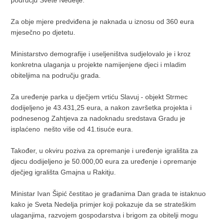
Za obje mjere predviđena je naknada u iznosu od 360 eura
mjesečno po djetetu.
Ministarstvo demografije i useljeništva sudjelovalo je i kroz
konkretna ulaganja u projekte namijenjene djeci i mladim
obiteljima na području grada.
Za uređenje parka u dječjem vrtiću Slavuj - objekt Strmec
dodijeljeno je 43.431,25 eura, a nakon završetka projekta i
podnesenog Zahtjeva za nadoknadu sredstava Gradu je
isplaćeno nešto više od 41.tisuće eura.
Također, u okviru poziva za opremanje i uređenje igrališta za
djecu dodijeljeno je 50.000,00 eura za uređenje i opremanje
dječjeg igrališta Gmajna u Rakitju.
Ministar Ivan Šipić čestitao je građanima Dan grada te istaknuo
kako je Sveta Nedelja primjer koji pokazuje da se strateškim
ulaganjima, razvojem gospodarstva i brigom za obitelji mogu