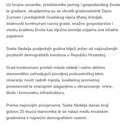
Uz brojne uzvanike, predstavnike javnog i gospodarskog života
te građane, okupljenima su se obratili gradonačelnik Dario
Zurovec i predsjednik Gradskog vijeća Matej Vrdoljak,
istaknuvši kontinuirani razvoj grada, snažno gospodarstvo i
visoku kvalitetu života kao ključne temelje uspjeha ove lokalne
zajednice.
Sveta Nedelja posljednjih godina bilježi jedan od najizraženijih
pozitivnih demografskih trendova u Republici Hrvatskoj.
Grad kontinuirano privlači mlade obitelji i radno aktivno
stanovništvo zahvaljujući povoljnoj poduzetničkoj klimi,
otvaranju novih radnih mjesta, kvalitetnoj prometnoj
povezanosti te značajnim ulaganjima u obrazovanje, vrtiće,
škole i komunalnu infrastrukturu.
Prema najnovijim procjenama, Sveta Nedelja danas broji
gotovo 20 tisuća stanovnika te se nalazi među hrvatskim
gradovima s najvećim demografskim rastom.