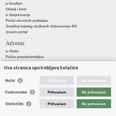
e-Građani
Obitelj i život
e-Savjetovanja
Portal otvorenih podataka
Središnji katalog službenih dokumenata RH
Izvozni portal
Adresar
e-Vlada
Pučka pravobraniteljica
Pravobraniteljica za ravnopravnost spolova
Ova stranica upotrebljava kolačiće
Pravobraniteljica za djecu
Izjava o pristupačnosti
Povjerenik za informiranje
Nužni
Prihvaćam
Ne prihvaćam
Korisne poveznice
Funkcionalni
Prihvaćam
Ne prihvaćam
Vlada RH
Statistički
Prihvaćam
Ne prihvaćam
Hrvatski sabor
Središnji državni ured za Hrvate izvan Republike Hrvatske
Državni zavod za statistiku