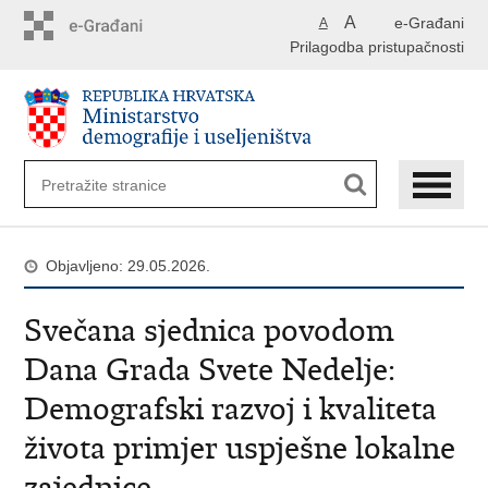
Preskoči
A
e-Građani
A
na
Prilagodba pristupačnosti
glavni
sadržaj
Objavljeno: 29.05.2026.
Svečana sjednica povodom
Dana Grada Svete Nedelje:
Demografski razvoj i kvaliteta
života primjer uspješne lokalne
zajednice