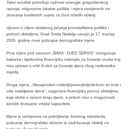
Takvi rezultati potvrđuju važnost sinergije gospodarskog
razvoja, odgovorne lokalne politike i mjera usmjerenih na
stvaranje kvalitetnih uvjeta za život mladih obitelji.
Upravo s ciljem dodatnog jačanja pronatalitetne politike i
pomoći obiteljima, Grad Sveta Nedelja usvojio je 17. travnja
2026. godine nove poticajne demografske mjere.
Prva mjera pod nazivom „BAKA - DJED SERVIS“ omogućuje
bakama i djedovima financijsku naknadu za čuvanje unuka koji
nisu upisani u vrtić ili obrt za čuvanje djece zbog nedostatka
mjesta.
Druga mjera, „Nezaposleni roditelji/posvojitelji/skrbnici sa troje i
više maloljetne djece“, osigurava financijsku pomoć obiteljima
koje skrbe o većem broju djece, a pritom nisu u mogućnosti
koristiti dostupne vrtićke kapacitete.
Mjera je usmjerena na poboljšanje životnog standarda,
poticanje demografske obnove te zadržavanje obitelji na
području Svete Nedelje.