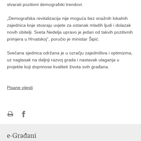
stvarati pozitivni demografski trendovi.
„Demografska revitalizacija nije moguća bez snažnih lokalnih
zajednica koje stvaraju uvjete za ostanak mladih ljudi i dolazak
novih obitelji. Sveta Nedelja upravo je jedan od takvih pozitivnih
primjera u Hrvatskoj“, poručio je ministar Šipić.
Svečana sjednica održana je u ozračju zajedništva i optimizma,
uz naglasak na daljnji razvoj grada i nastavak ulaganja u
projekte koji doprinose kvaliteti života svih građana.
Pisane vijesti
Ispiši
Podijeli
stranicu
na
e-Građani
Facebooku