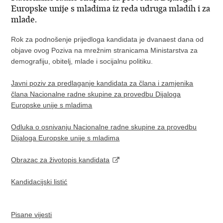
Europske unije s mladima iz reda udruga mladih i za
mlade.
Rok za podnošenje prijedloga kandidata je dvanaest dana od
objave ovog Poziva na mrežnim stranicama Ministarstva za
demografiju, obitelj, mlade i socijalnu politiku.
Javni poziv za predlaganje kandidata za člana i zamjenika
člana Nacionalne radne skupine za provedbu Dijaloga
Europske unije s mladima
Odluka o osnivanju Nacionalne radne skupine za provedbu
Dijaloga Europske unije s mladima
Obrazac za životopis kandidata
Kandidacijski listić
Pisane vijesti