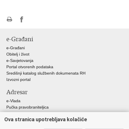
Ispiši
Podijeli
stranicu
na
e-Građani
Facebooku
e-Građani
Obitelj i život
e-Savjetovanja
Portal otvorenih podataka
Središnji katalog službenih dokumenata RH
Izvozni portal
Adresar
e-Vlada
Pučka pravobraniteljica
Pravobraniteljica za ravnopravnost spolova
Ova stranica upotrebljava kolačiće
Pravobraniteljica za djecu
Izjava o pristupačnosti