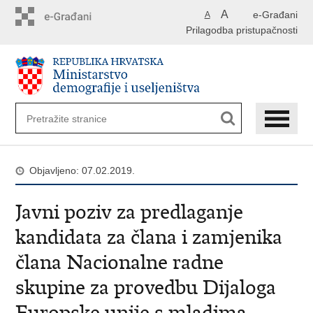
Preskoči
A
e-Građani
A
na
Prilagodba pristupačnosti
glavni
sadržaj
Objavljeno: 07.02.2019.
Javni poziv za predlaganje
kandidata za člana i zamjenika
člana Nacionalne radne
skupine za provedbu Dijaloga
Europske unije s mladima