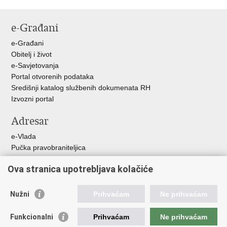
Ispiši
Podijeli
stranicu
na
e-Građani
Facebooku
e-Građani
Obitelj i život
e-Savjetovanja
Portal otvorenih podataka
Središnji katalog službenih dokumenata RH
Izvozni portal
Adresar
e-Vlada
Pučka pravobraniteljica
Pravobraniteljica za ravnopravnost spolova
Ova stranica upotrebljava kolačiće
Pravobraniteljica za djecu
Izjava o pristupačnosti
Povjerenik za informiranje
Nužni
Prihvaćam
Ne prihvaćam
Korisne poveznice
Funkcionalni
Prihvaćam
Ne prihvaćam