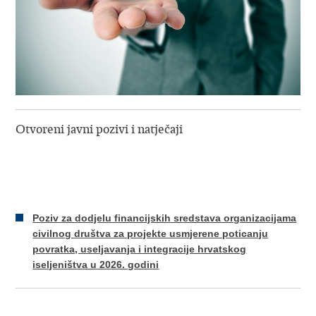
​Otvoreni javni pozivi i natječaji
Poziv za dodjelu financijskih sredstava organizacijama
civilnog društva za projekte usmjerene poticanju
povratka, useljavanja i integracije hrvatskog
iseljeništva u 2026. godini
​