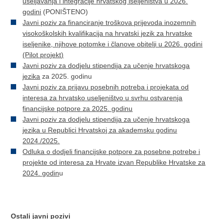
useljavanja i integracije hrvatskog iseljeništva u 2026.
godini
(PONIŠTENO)
Javni poziv za financiranje troškova prijevoda inozemnih
visokoškolskih kvalifikacija na hrvatski jezik za hrvatske
iseljenike, njihove potomke i članove obitelji u 2026. godini
(Pilot projekt)
Javni poziv za dodjelu stipendija za učenje hrvatskoga
jezika
za 2025. godinu
Javni poziv za prijavu posebnih potreba i projekata od
interesa za hrvatsko useljeništvo u svrhu ostvarenja
financijske potpore za 2025. godinu
Javni poziv za dodjelu stipendija za učenje hrvatskoga
jezika u Republici Hrvatskoj za akademsku godinu
2024./2025.
Odluka o dodjeli financijske potpore za posebne potrebe i
projekte od interesa za Hrvate izvan Republike Hrvatske za
2024. godin
u
Ostali javni pozivi