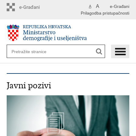
Preskoči
A
e-Građani
A
na
Prilagodba pristupačnosti
glavni
sadržaj
Javni pozivi