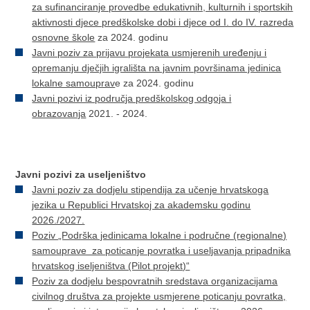
za sufinanciranje provedbe edukativnih, kulturnih i sportskih
aktivnosti djece predškolske dobi i djece od I. do IV. razreda
osnovne škole
za 2024. godinu
Javni poziv za prijavu projekata usmjerenih uređenju i
opremanju dječjih igrališta na javnim površinama jedinica
lokalne samouprav
e za 2024. godinu
Javni pozivi iz područja predškolskog odgoja i
obrazovanja
2021. - 2024.
Javni pozivi za useljeništvo
Javni poziv za dodjelu stipendija za učenje hrvatskoga
jezika u Republici Hrvatskoj za akademsku godinu
2026./2027.
Poziv „Podrška jedinicama lokalne i područne (regionalne)
samouprave za poticanje povratka i useljavanja pripadnika
hrvatskog iseljeništva (Pilot projekt)“
Poziv za dodjelu bespovratnih sredstava organizacijama
civilnog društva za projekte usmjerene poticanju povratka,