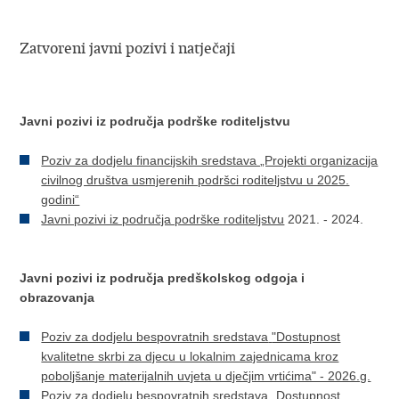
Zatvoreni javni pozivi i natječaji
Javni pozivi iz područja podrške roditeljstvu
Poziv za dodjelu financijskih sredstava „Projekti organizacija
civilnog društva usmjerenih podršci roditeljstvu u 2025.
godini“
Javni pozivi iz područja podrške roditeljstvu
2021. - 2024.
Javni pozivi iz područja predškolskog odgoja i
obrazovanja
Poziv za dodjelu bespovratnih sredstava
"Dostupnost
kvalitetne skrbi za djecu u lokalnim zajednicama kroz
poboljšanje materijalnih uvjeta u dječjim vrtićima" - 2026.g.
Poziv za dodjelu bespovratnih sredstava
„Dostupnost