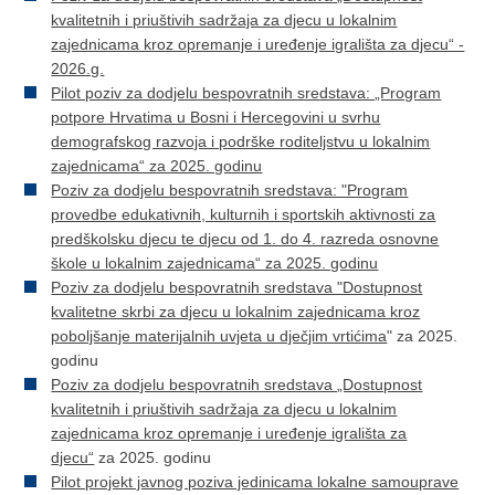
kvalitetnih i priuštivih sadržaja za djecu u lokalnim
zajednicama kroz opremanje i uređenje igrališta za djecu“ -
2026.g.
Pilot poziv za dodjelu bespovratnih sredstava: „Program
potpore Hrvatima u Bosni i Hercegovini u svrhu
demografskog razvoja i podrške roditeljstvu u lokalnim
zajednicama“ za 2025. godinu
Poziv za dodjelu bespovratnih sredstava: "Program
provedbe edukativnih, kulturnih i sportskih aktivnosti za
predškolsku djecu te djecu od 1. do 4. razreda osnovne
škole u lokalnim zajednicama“ za 2025. godinu
Poziv za dodjelu bespovratnih sredstava "Dostupnost
kvalitetne skrbi za djecu u lokalnim zajednicama kroz
poboljšanje materijalnih uvjeta u dječjim vrtićima
" za 2025.
godinu
Poziv za dodjelu bespovratnih sredstava „Dostupnost
kvalitetnih i priuštivih sadržaja za djecu u lokalnim
zajednicama kroz opremanje i uređenje igrališta za
djecu“
za 2025. godinu
Pilot projekt javnog poziva jedinicama lokalne samouprave