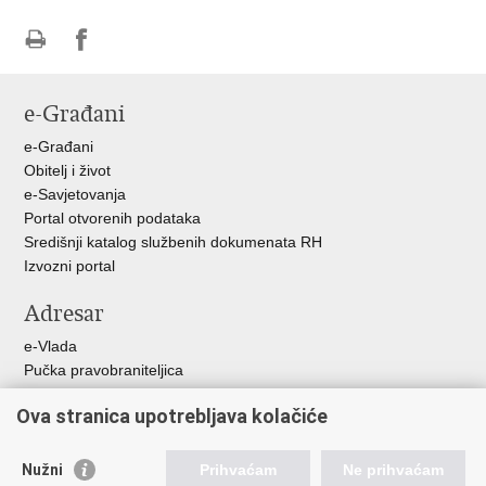
Ispiši
Podijeli
stranicu
na
e-Građani
Facebooku
e-Građani
Obitelj i život
e-Savjetovanja
Portal otvorenih podataka
Središnji katalog službenih dokumenata RH
Izvozni portal
Adresar
e-Vlada
Pučka pravobraniteljica
Pravobraniteljica za ravnopravnost spolova
Ova stranica upotrebljava kolačiće
Pravobraniteljica za djecu
Izjava o pristupačnosti
Povjerenik za informiranje
Nužni
Prihvaćam
Ne prihvaćam