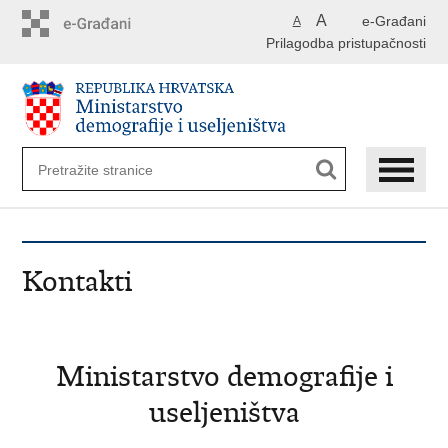
Preskoči
A
e-Građani
A
na
Prilagodba pristupačnosti
glavni
sadržaj
Kontakti
Ministarstvo demografije i
useljeništva