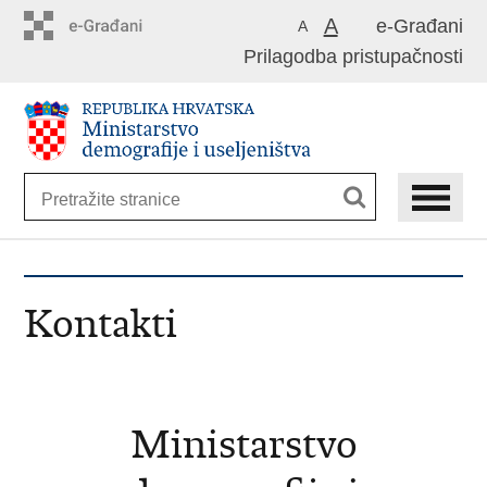
Preskoči
A
e-Građani
A
na
Prilagodba pristupačnosti
glavni
sadržaj
Kontakti
Ministarstvo