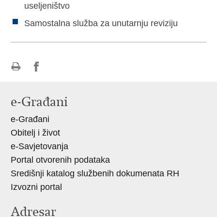
useljeništvo
Samostalna služba za unutarnju reviziju
Ispiši
Podijeli
stranicu
na
e-Građani
Facebooku
e-Građani
Obitelj i život
e-Savjetovanja
Portal otvorenih podataka
Središnji katalog službenih dokumenata RH
Izvozni portal
Adresar