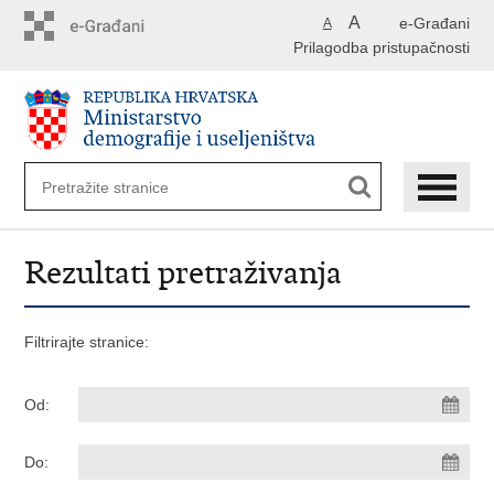
Preskoči
A
e-Građani
A
na
Prilagodba pristupačnosti
glavni
sadržaj
Rezultati pretraživanja
Filtrirajte stranice:
Od:
Do: