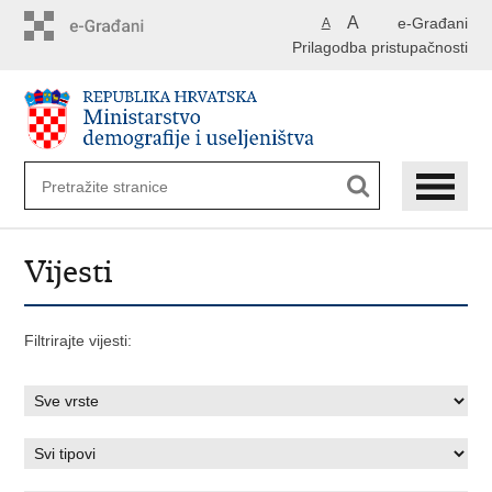
Preskoči
A
e-Građani
A
na
Prilagodba pristupačnosti
glavni
sadržaj
Vijesti
Filtrirajte vijesti: