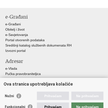
e-Građani
e-Građani
Obitelj i život
e-Savjetovanja
Portal otvorenih podataka
Središnji katalog službenih dokumenata RH
Izvozni portal
Adresar
e-Vlada
Pučka pravobraniteljica
Pravobraniteljica za ravnopravnost spolova
Ova stranica upotrebljava kolačiće
Pravobraniteljica za djecu
Izjava o pristupačnosti
Povjerenik za informiranje
Nužni
Prihvaćam
Ne prihvaćam
Korisne poveznice
Funkcionalni
Prihvaćam
Ne prihvaćam