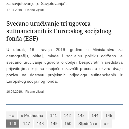
za savjetovanje „e-Savjetovanja“.
17.04.2019. | Pisane vijesti
Svečano uručivanje tri ugovora
sufinanciranih iz Europskog socijalnog
fonda (ESF)
U utorak, 16. travnja 2019. godine u Ministarstvu za
demografiju, obitelj, mlade i socijalnu politiku održano je
svečano uručivanje ugovora o dodjeli bespovratnih sredstava
prijaviteljima koji su uspješno završili proces u okviru dvaju
poziva na dostavu projektnih prijedloga sufinanciranih iz
Europskog socijalnog fonda.
16.04.2019. | Pisane vijesti
««
« Prethodna
141
142
143
144
145
146
147
148
149
150
Sljedeća »
»»