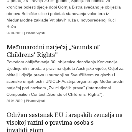
U petak, 26. travnja 2019. godine, Specijalna bolnica za
kronične bolesti dječje dobi Gornja Bistra svečano je obilježila
obnovu Bolničke ulice i početak stanovanja volontera iz
Međunarodne zaklade Vrt plavih ruža u novouređenoj Kući
Ruža.
26.04.2019. | Pisane vijesti
Međunarodni natječaj „Sounds of
Childrens' Rights"
Povodom obilježavanja 30. obljetnice donošenja Konvencije
Ujedinjenih naroda o pravima djeteta Austrijsko vijeće, Odjel za
obitelji i dječja prava u suradnji sa Sveučilištem za glazbu i
scenske umjetnosti i UNICEF Austrija organiziraju Međunarodni
natječaj pod nazivom „Zvuci dječjih prava" (International
Composition Contest „Sounds of Childrens' Rights").
26.04.2019. | Pisane vijesti
Održan sastanak EU i arapskih zemalja na
visokoj razini o pravima osoba s
invaliditetom