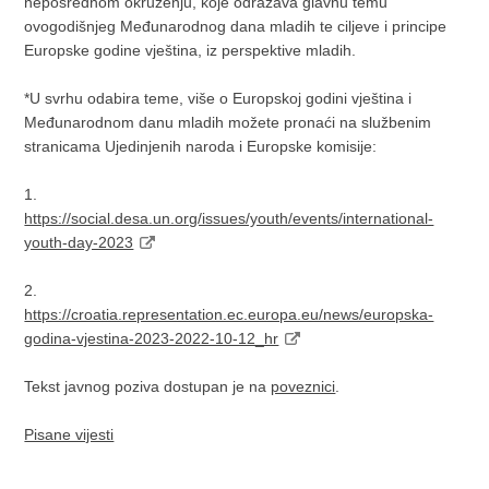
neposrednom okruženju, koje odražava glavnu temu
ovogodišnjeg Međunarodnog dana mladih te ciljeve i principe
Europske godine vještina, iz perspektive mladih.
*U svrhu odabira teme, više o Europskoj godini vještina i
Međunarodnom danu mladih možete pronaći na službenim
stranicama Ujedinjenih naroda i Europske komisije:
1.
https://social.desa.un.org/issues/youth/events/international-
youth-day-2023
2.
https://croatia.representation.ec.europa.eu/news/europska-
godina-vjestina-2023-2022-10-12_hr
Tekst javnog poziva dostupan je na
poveznici
.
Pisane vijesti