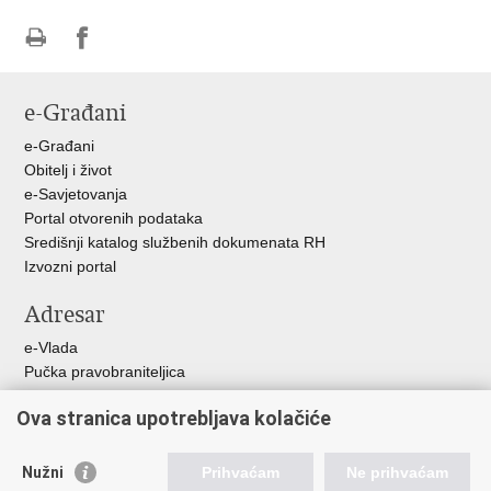
Ispiši
Podijeli
stranicu
na
e-Građani
Facebooku
e-Građani
Obitelj i život
e-Savjetovanja
Portal otvorenih podataka
Središnji katalog službenih dokumenata RH
Izvozni portal
Adresar
e-Vlada
Pučka pravobraniteljica
Pravobraniteljica za ravnopravnost spolova
Ova stranica upotrebljava kolačiće
Pravobraniteljica za djecu
Izjava o pristupačnosti
Povjerenik za informiranje
Nužni
Prihvaćam
Ne prihvaćam