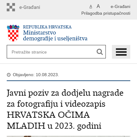
Preskoči
A
e-Građani
A
na
Prilagodba pristupačnosti
glavni
sadržaj
Objavljeno: 10.08.2023.
Javni poziv za dodjelu nagrade
za fotografiju i videozapis
HRVATSKA OČIMA
MLADIH u 2023. godini