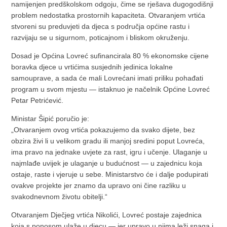
namijenjen predškolskom odgoju, čime se rješava dugogodišnji
problem nedostatka prostornih kapaciteta. Otvaranjem vrtića
stvoreni su preduvjeti da djeca s područja općine rastu i
razvijaju se u sigurnom, poticajnom i bliskom okruženju.
Dosad je Općina Lovreć sufinancirala 80 % ekonomske cijene
boravka djece u vrtićima susjednih jedinica lokalne
samouprave, a sada će mali Lovrećani imati priliku pohađati
program u svom mjestu — istaknuo je načelnik Općine Lovreć
Petar Petrićević.
Ministar Šipić poručio je:
„Otvaranjem ovog vrtića pokazujemo da svako dijete, bez
obzira živi li u velikom gradu ili manjoj sredini poput Lovreća,
ima pravo na jednake uvjete za rast, igru i učenje. Ulaganje u
najmlađe uvijek je ulaganje u budućnost — u zajednicu koja
ostaje, raste i vjeruje u sebe. Ministarstvo će i dalje podupirati
ovakve projekte jer znamo da upravo oni čine razliku u
svakodnevnom životu obitelji.“
Otvaranjem Dječjeg vrtića Nikolići, Lovreć postaje zajednica
koja s ponosom ulaže u djecu — jer upravo u njima leži snaga i