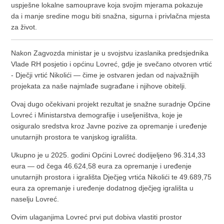
uspješne lokalne samouprave koja svojim mjerama pokazuje
da i manje sredine mogu biti snažna, sigurna i privlačna mjesta
za život.
Nakon Zagvozda ministar je u svojstvu izaslanika predsjednika
Vlade RH posjetio i općinu Lovreć, gdje je svečano otvoren vrtić
- Dječji vrtić Nikolići — čime je ostvaren jedan od najvažnijih
projekata za naše najmlađe sugrađane i njihove obitelji.
Ovaj dugo očekivani projekt rezultat je snažne suradnje Općine
Lovreć i Ministarstva demografije i useljeništva, koje je
osiguralo sredstva kroz Javne pozive za opremanje i uređenje
unutarnjih prostora te vanjskog igrališta.
Ukupno je u 2025. godini Općini Lovreć dodijeljeno 96.314,33
eura — od čega 46.624,58 eura za opremanje i uređenje
unutarnjih prostora i igrališta Dječjeg vrtića Nikolići te 49.689,75
eura za opremanje i uređenje dodatnog dječjeg igrališta u
naselju Lovreć.
Ovim ulaganjima Lovreć prvi put dobiva vlastiti prostor