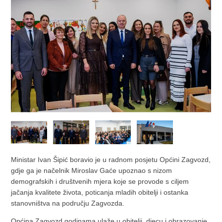
Ministar Ivan Šipić boravio je u radnom posjetu Općini Zagvozd,
gdje ga je načelnik Miroslav Gaće upoznao s nizom
demografskih i društvenih mjera koje se provode s ciljem
jačanja kvalitete života, poticanja mladih obitelji i ostanka
stanovništva na području Zagvozda.
Općina Zagvozd godinama ulaže u obitelji, djecu i obrazovanje