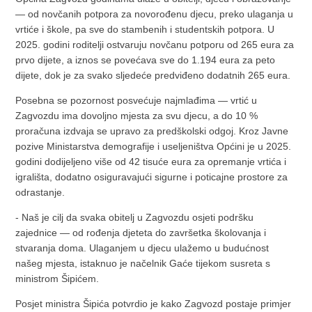
— od novčanih potpora za novorođenu djecu, preko ulaganja u
vrtiće i škole, pa sve do stambenih i studentskih potpora. U
2025. godini roditelji ostvaruju novčanu potporu od 265 eura za
prvo dijete, a iznos se povećava sve do 1.194 eura za peto
dijete, dok je za svako sljedeće predviđeno dodatnih 265 eura.
Posebna se pozornost posvećuje najmlađima — vrtić u
Zagvozdu ima dovoljno mjesta za svu djecu, a do 10 %
proračuna izdvaja se upravo za predškolski odgoj. Kroz Javne
pozive Ministarstva demografije i useljeništva Općini je u 2025.
godini dodijeljeno više od 42 tisuće eura za opremanje vrtića i
igrališta, dodatno osiguravajući sigurne i poticajne prostore za
odrastanje.
- Naš je cilj da svaka obitelj u Zagvozdu osjeti podršku
zajednice — od rođenja djeteta do završetka školovanja i
stvaranja doma. Ulaganjem u djecu ulažemo u budućnost
našeg mjesta, istaknuo je načelnik Gaće tijekom susreta s
ministrom Šipićem.
Posjet ministra Šipića potvrdio je kako Zagvozd postaje primjer