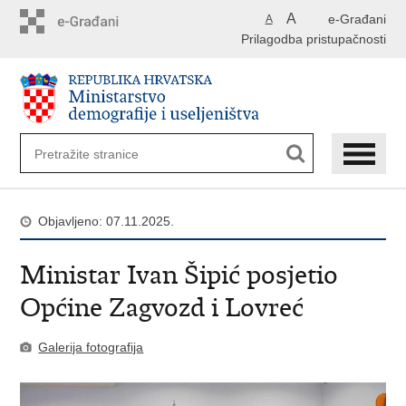
Preskoči
A
e-Građani
A
na
Prilagodba pristupačnosti
glavni
sadržaj
Objavljeno: 07.11.2025.
Ministar Ivan Šipić posjetio
Općine Zagvozd i Lovreć
Galerija fotografija