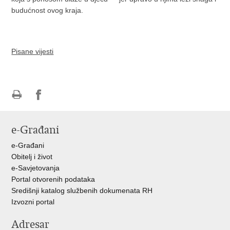
budućnost ovog kraja.
Pisane vijesti
Ispiši
Podijeli
stranicu
na
e-Građani
Facebooku
e-Građani
Obitelj i život
e-Savjetovanja
Portal otvorenih podataka
Središnji katalog službenih dokumenata RH
Izvozni portal
Adresar