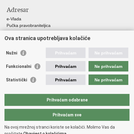
Adresar
e-Vlada
Pučka pravobraniteljica
Pravobraniteljica za ravnopravnost spolova
Ova stranica upotrebljava kolačiće
Pravobraniteljica za djecu
Izjava o pristupačnosti
Povjerenik za informiranje
Nužni
Prihvaćam
Ne prihvaćam
Korisne poveznice
Funkcionalni
Prihvaćam
Ne prihvaćam
Vlada RH
Statistički
Prihvaćam
Ne prihvaćam
Hrvatski sabor
Središnji državni ured za Hrvate izvan Republike Hrvatske
Državni zavod za statistiku
Prihvaćam odabrane
Agencija za pravni promet i posredovanje nekretninama
Nacionalni plan oporavka i otpornosti
Prihvaćam sve
Na ovoj mrežnoj stranci koriste se kolačići. Molimo Vas da
Povratak na vrh
pročitate
Obavijest o kolačićima.