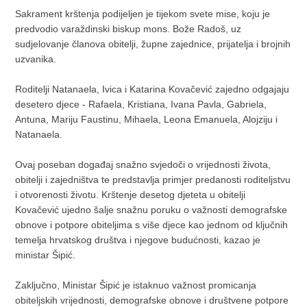
Sakrament krštenja podijeljen je tijekom svete mise, koju je
predvodio varaždinski biskup mons. Bože Radoš, uz
sudjelovanje članova obitelji, župne zajednice, prijatelja i brojnih
uzvanika.
Roditelji Natanaela, Ivica i Katarina Kovačević zajedno odgajaju
desetero djece - Rafaela, Kristiana, Ivana Pavla, Gabriela,
Antuna, Mariju Faustinu, Mihaela, Leona Emanuela, Alojziju i
Natanaela.
Ovaj poseban događaj snažno svjedoči o vrijednosti života,
obitelji i zajedništva te predstavlja primjer predanosti roditeljstvu
i otvorenosti životu. Krštenje desetog djeteta u obitelji
Kovačević ujedno šalje snažnu poruku o važnosti demografske
obnove i potpore obiteljima s više djece kao jednom od ključnih
temelja hrvatskog društva i njegove budućnosti, kazao je
ministar Šipić.
Zaključno, Ministar Šipić je istaknuo važnost promicanja
obiteljskih vrijednosti, demografske obnove i društvene potpore