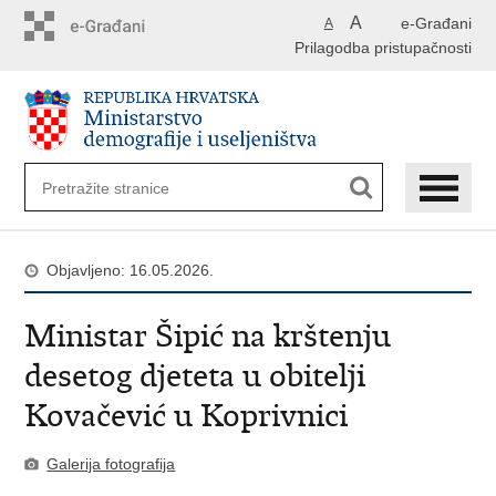
Preskoči
A
e-Građani
A
na
Prilagodba pristupačnosti
glavni
sadržaj
Objavljeno: 16.05.2026.
Ministar Šipić na krštenju
desetog djeteta u obitelji
Kovačević u Koprivnici
Galerija fotografija