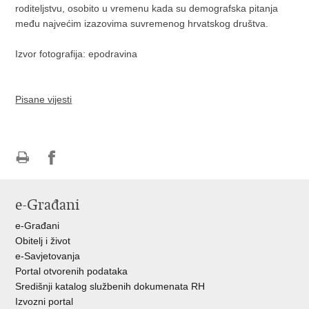
roditeljstvu, osobito u vremenu kada su demografska pitanja
među najvećim izazovima suvremenog hrvatskog društva.
Izvor fotografija: epodravina
Pisane vijesti
Ispiši
Podijeli
stranicu
na
e-Građani
Facebooku
e-Građani
Obitelj i život
e-Savjetovanja
Portal otvorenih podataka
Središnji katalog službenih dokumenata RH
Izvozni portal