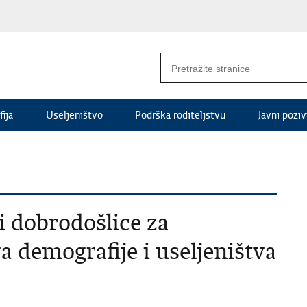
ija
Useljeništvo
Podrška roditeljstvu
Javni poziv
i dobrodošlice za
a demografije i useljeništva