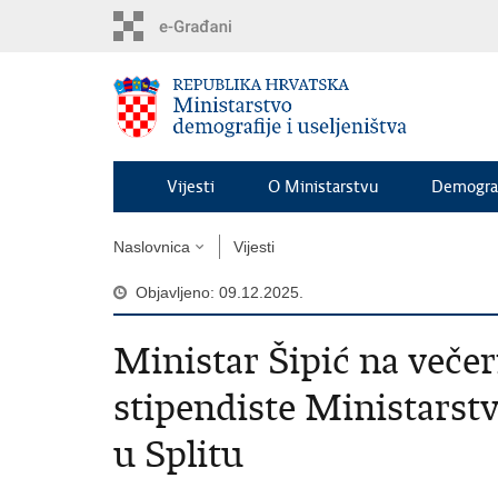
Preskoči
na
glavni
sadržaj
Vijesti
O Ministarstvu
Demograf
Naslovnica
Vijesti
Objavljeno: 09.12.2025.
Ministar Šipić na večer
stipendiste Ministarstv
u Splitu