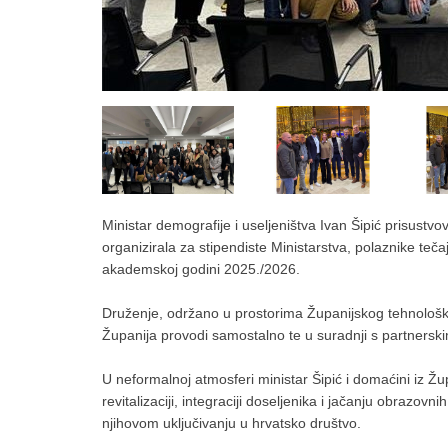
Ministar demografije i useljeništva Ivan Šipić prisustvo
organizirala za stipendiste Ministarstva, polaznike teča
akademskoj godini 2025./2026.
Druženje, održano u prostorima Županijskog tehnološko
Županija provodi samostalno te u suradnji s partners
U neformalnoj atmosferi ministar Šipić i domaćini iz Ž
revitalizaciji, integraciji doseljenika i jačanju obrazov
njihovom uključivanju u hrvatsko društvo.