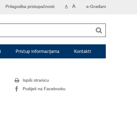
A
Prilagodba pristupačnosti
e-Građani
A
i
Pristup informacijama
Kontakti
Ispiši stranicu
Podijeli na Facebooku