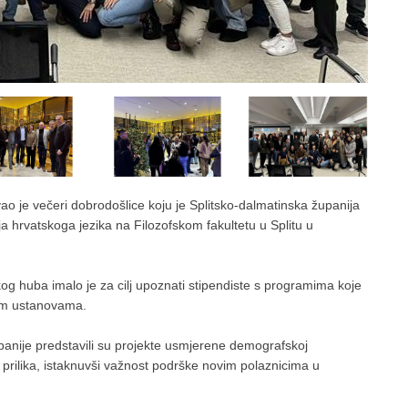
vao je večeri dobrodošlice koju je Splitsko-dalmatinska županija
ja hrvatskoga jezika na Filozofskom fakultetu u Splitu u
g huba imalo je za cilj upoznati stipendiste s programima koje
kim ustanovama.
upanije predstavili su projekte usmjerene demografskoj
nih prilika, istaknuvši važnost podrške novim polaznicima u