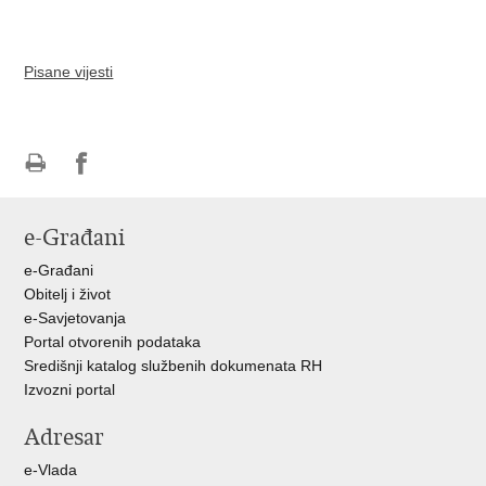
Pisane vijesti
Ispiši
Podijeli
stranicu
na
e-Građani
Facebooku
e-Građani
Obitelj i život
e-Savjetovanja
Portal otvorenih podataka
Središnji katalog službenih dokumenata RH
Izvozni portal
Adresar
e-Vlada