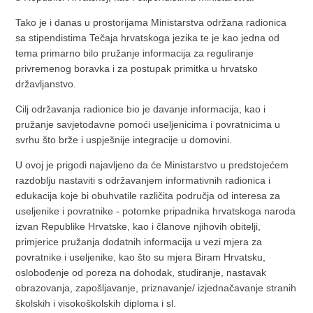
Tako je i danas u prostorijama Ministarstva održana radionica
sa stipendistima Tečaja hrvatskoga jezika te je kao jedna od
tema primarno bilo pružanje informacija za reguliranje
privremenog boravka i za postupak primitka u hrvatsko
državljanstvo.
Cilj održavanja radionice bio je davanje informacija, kao i
pružanje savjetodavne pomoći useljenicima i povratnicima u
svrhu što brže i uspješnije integracije u domovini.
U ovoj je prigodi najavljeno da će Ministarstvo u predstojećem
razdoblju nastaviti s održavanjem informativnih radionica i
edukacija koje bi obuhvatile različita područja od interesa za
useljenike i povratnike - potomke pripadnika hrvatskoga naroda
izvan Republike Hrvatske, kao i članove njihovih obitelji,
primjerice pružanja dodatnih informacija u vezi mjera za
povratnike i useljenike, kao što su mjera Biram Hrvatsku,
oslobođenje od poreza na dohodak, studiranje, nastavak
obrazovanja, zapošljavanje, priznavanje/ izjednačavanje stranih
školskih i visokoškolskih diploma i sl.