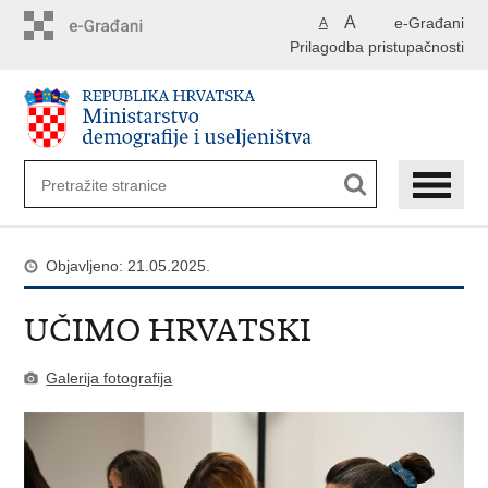
Preskoči
A
e-Građani
A
na
Prilagodba pristupačnosti
glavni
sadržaj
Objavljeno: 21.05.2025.
UČIMO HRVATSKI
Galerija fotografija