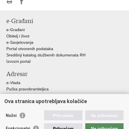
Ispiši
Podijeli
stranicu
na
e-Građani
Facebooku
e-Građani
Obitelj i život
e-Savjetovanja
Portal otvorenih podataka
Središnji katalog službenih dokumenata RH
Izvozni portal
Adresar
e-Vlada
Pučka pravobraniteljica
Pravobraniteljica za ravnopravnost spolova
Ova stranica upotrebljava kolačiće
Pravobraniteljica za djecu
Izjava o pristupačnosti
Povjerenik za informiranje
Nužni
Prihvaćam
Ne prihvaćam
Korisne poveznice
Funkcionalni
Prihvaćam
Ne prihvaćam