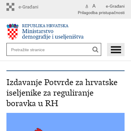
Preskoči
A
e-Građani
A
na
Prilagodba pristupačnosti
glavni
sadržaj
Izdavanje Potvrde za hrvatske
iseljenike za reguliranje
boravka u RH