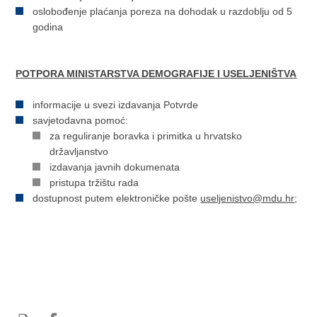
oslobođenje plaćanja poreza na dohodak u razdoblju od 5
godina
POTPORA MINISTARSTVA DEMOGRAFIJE I USELJENIŠTVA
informacije u svezi izdavanja Potvrde
savjetodavna pomoć:
za reguliranje boravka i primitka u hrvatsko
državljanstvo
izdavanja javnih dokumenata
pristupa tržištu rada
dostupnost putem elektroničke pošte
useljenistvo@mdu.hr
;