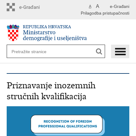
Preskoči
A
e-Građani
A
na
Prilagodba pristupačnosti
glavni
sadržaj
Priznavanje inozemnih
stručnih kvalifikacija