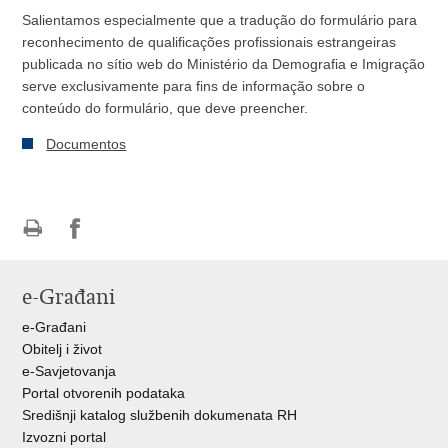
Salientamos especialmente que a tradução do formulário para
reconhecimento de qualificações profissionais estrangeiras
publicada no sítio web do Ministério da Demografia e Imigração
serve exclusivamente para fins de informação sobre o
conteúdo do formulário, que deve preencher.
Documentos
Ispiši
Podijeli
stranicu
na
e-Građani
Facebooku
e-Građani
Obitelj i život
e-Savjetovanja
Portal otvorenih podataka
Središnji katalog službenih dokumenata RH
Izvozni portal