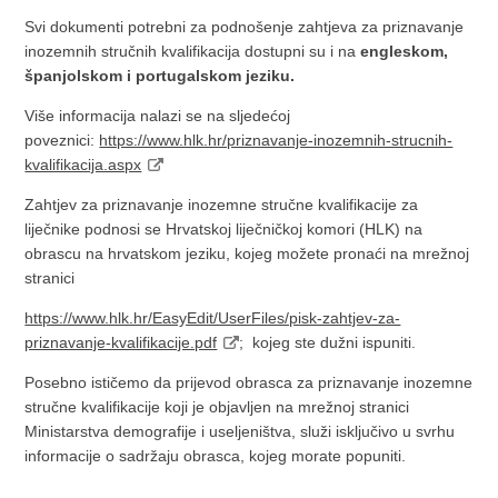
Svi dokumenti potrebni za podnošenje zahtjeva za priznavanje
inozemnih stručnih kvalifikacija dostupni su i na
engleskom,
španjolskom i portugalskom jeziku.
Više informacija nalazi se na sljedećoj
poveznici:
https://www.hlk.hr/priznavanje-inozemnih-strucnih-
kvalifikacija.aspx
Zahtjev za priznavanje inozemne stručne kvalifikacije za
liječnike podnosi se Hrvatskoj liječničkoj komori (HLK) na
obrascu na hrvatskom jeziku, kojeg možete pronaći na mrežnoj
stranici
https://www.hlk.hr/EasyEdit/UserFiles/pisk-zahtjev-za-
priznavanje-kvalifikacije.pdf
; kojeg ste dužni ispuniti.
Posebno ističemo da prijevod obrasca za priznavanje inozemne
stručne kvalifikacije koji je objavljen na mrežnoj stranici
Ministarstva demografije i useljeništva, služi isključivo u svrhu
informacije o sadržaju obrasca, kojeg morate popuniti.