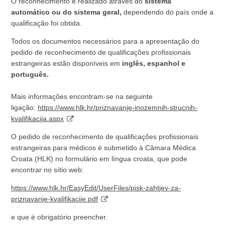
O reconhecimento é realizado através do
sistema
automático ou do sistema geral,
dependendo do país onde a
qualificação foi obtida.
Todos os documentos necessários para a apresentação do
pedido de reconhecimento de qualificações profissionais
estrangeiras estão disponíveis em
inglês, espanhol e
português.
Mais informações encontram-se na seguinte
ligação:
https://www.hlk.hr/priznavanje-inozemnih-strucnih-
kvalifikacija.aspx
O pedido de reconhecimento de qualificações profissionais
estrangeiras para médicos é submetido à Câmara Médica
Croata (HLK) no formulário em língua croata, que pode
encontrar no sítio web:
https://www.hlk.hr/EasyEdit/UserFiles/pisk-zahtjev-za-
priznavanje-kvalifikacije.pdf
e que é obrigatório preencher.