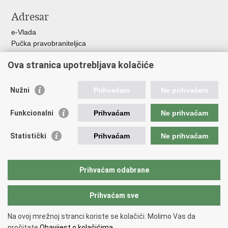
Adresar
e-Vlada
Pučka pravobraniteljica
Pravobraniteljica za ravnopravnost spolova
Ova stranica upotrebljava kolačiće
Pravobraniteljica za djecu
Izjava o pristupačnosti
Povjerenik za informiranje
Nužni
Prihvaćam
Ne prihvaćam
Korisne poveznice
Funkcionalni
Prihvaćam
Ne prihvaćam
Vlada RH
Statistički
Prihvaćam
Ne prihvaćam
Hrvatski sabor
Središnji državni ured za Hrvate izvan Republike Hrvatske
Državni zavod za statistiku
Prihvaćam odabrane
Agencija za pravni promet i posredovanje nekretninama
Nacionalni plan oporavka i otpornosti
Prihvaćam sve
Na ovoj mrežnoj stranci koriste se kolačići. Molimo Vas da
Povratak na vrh
pročitate
Obavijest o kolačićima.