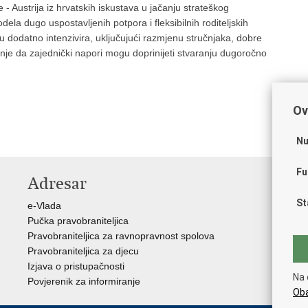
- Austrija iz hrvatskih iskustava u jačanju strateškog
ela dugo uspostavljenih potpora i fleksibilnih roditeljskih
dodatno intenzivira, uključujući razmjenu stručnjaka, dobre
renje da zajednički napori mogu doprinijeti stvaranju dugoročno
Ov
Nu
Fu
Adresar
K
St
e-Vlada
Vl
Pučka pravobraniteljica
Hrv
Pravobraniteljica za ravnopravnost spolova
Sre
Pravobraniteljica za djecu
Drž
Izjava o pristupačnosti
Age
Na 
Povjerenik za informiranje
Nac
Oba