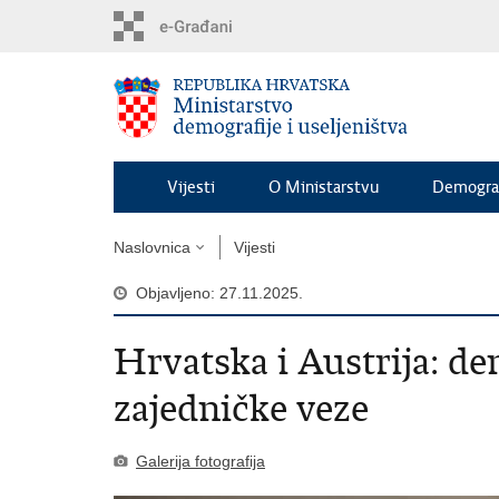
Preskoči
na
glavni
sadržaj
Vijesti
O Ministarstvu
Demograf
Naslovnica
Vijesti
Objavljeno: 27.11.2025.
Hrvatska i Austrija: de
zajedničke veze
Galerija fotografija