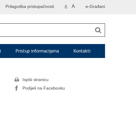
A
Prilagodba pristupačnosti
e-Građani
A
i
Pristup informacijama
Kontakti
Ispiši stranicu
Podijeli na Facebooku