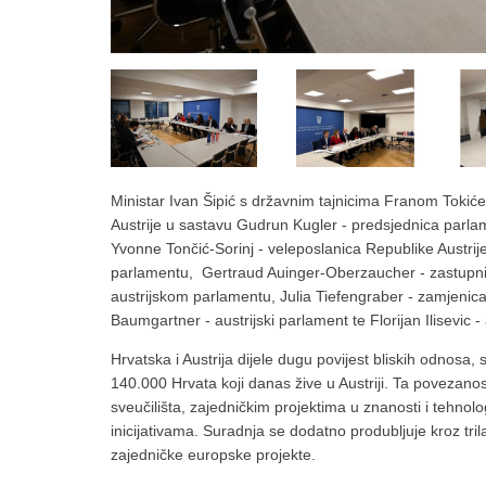
Ministar Ivan Šipić s državnim tajnicima Franom Tokić
Austrije u sastavu Gudrun Kugler - predsjednica parlam
Yvonne Tončić-Sorinj - veleposlanica Republike Austrij
parlamentu, Gertraud Auinger-Oberzaucher - zastupnic
austrijskom parlamentu, Julia Tiefengraber - zamjenica
Baumgartner - austrijski parlament te Florijan Ilisevic -
Hrvatska i Austrija dijele dugu povijest bliskih odnosa
140.000 Hrvata koji danas žive u Austriji. Ta povezano
sveučilišta, zajedničkim projektima u znanosti i tehnol
inicijativama. Suradnja se dodatno produbljuje kroz trila
zajedničke europske projekte.