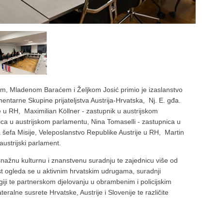
em, Mladenom Baraćem i Željkom Josić primio je izaslanstvo
entarne Skupine prijateljstva Austrija-Hrvatska, Nj. E. gđa.
e u RH, Maximilian Köllner - zastupnik u austrijskom
a u austrijskom parlamentu, Nina Tomaselli - zastupnica u
 šefa Misije, Veleposlanstvo Republike Austrije u RH, Martin
 austrijski parlament.
, snažnu kulturnu i znanstvenu suradnju te zajednicu više od
st ogleda se u aktivnim hrvatskim udrugama, suradnji
ogiji te partnerskom djelovanju u obrambenim i policijskim
teralne susrete Hrvatske, Austrije i Slovenije te različite