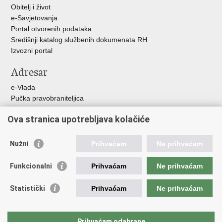
Obitelj i život
e-Savjetovanja
Portal otvorenih podataka
Središnji katalog službenih dokumenata RH
Izvozni portal
Adresar
e-Vlada
Pučka pravobraniteljica
Pravobraniteljica za ravnopravnost spolova
Ova stranica upotrebljava kolačiće
Pravobraniteljica za djecu
Izjava o pristupačnosti
Povjerenik za informiranje
Nužni
Prihvaćam
Ne prihvaćam
Korisne poveznice
Funkcionalni
Prihvaćam
Ne prihvaćam
Vlada RH
Statistički
Prihvaćam
Ne prihvaćam
Hrvatski sabor
Središnji državni ured za Hrvate izvan Republike Hrvatske
Državni zavod za statistiku
Prihvaćam odabrane