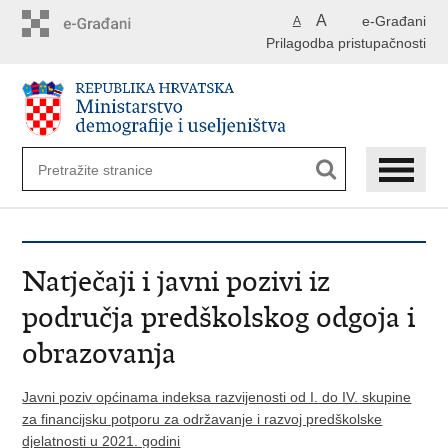
Preskoči
A
e-Građani
A
na
Prilagodba pristupačnosti
glavni
sadržaj
Natječaji i javni pozivi iz
područja predškolskog odgoja i
obrazovanja
Javni poziv općinama indeksa razvijenosti od I. do IV. skupine
za financijsku potporu za održavanje i razvoj predškolske
djelatnosti u 2021. godini