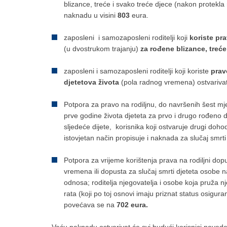
blizance, treće i svako treće djece (nakon protekla 
naknadu u visini
803
eura.
zaposleni i samozaposleni roditelji koji
koriste pr
(u dvostrukom trajanju)
za rođene blizance, treće
zaposleni i samozaposleni roditelji koji koriste
prav
djetetova života
(pola radnog vremena) ostvarivat
Potpora za pravo na rodiljnu, do navršenih šest mje
prve godine života djeteta za prvo i drugo rođeno di
sljedeće dijete, korisnika koji ostvaruje drugi doho
istovjetan način propisuje i naknada za slučaj smr
Potpora za vrijeme korištenja prava na rodiljni dopu
vremena ili dopusta za slučaj smrti djeteta osobe
odnosa; roditelja njegovatelja i osobe koja pruža
rata (koji po toj osnovi imaju priznat status osigu
povećava se na
702 eura.