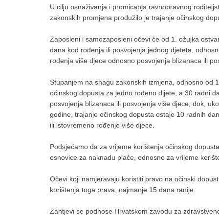
U cilju osnaživanja i promicanja ravnopravnog roditeljst
zakonskih promjena produžilo je trajanje očinskog dop
Zaposleni i samozaposleni očevi će od 1. ožujka ostvari
dana kod rođenja ili posvojenja jednog djeteta, odnos
rođenja više djece odnosno posvojenja blizanaca ili po
Stupanjem na snagu zakonskih izmjena, odnosno od 1.
očinskog dopusta za jedno rođeno dijete, a 30 radni d
posvojenja blizanaca ili posvojenja više djece, dok, ukolik
godine, trajanje očinskog dopusta ostaje 10 radnih da
ili istovremeno rođenje više djece.
Podsjećamo da za vrijeme korištenja očinskog dopust
osnovice za naknadu plaće, odnosno za vrijeme korišt
Očevi koji namjeravaju koristiti pravo na očinski dopus
korištenja toga prava, najmanje 15 dana ranije.
Zahtjevi se podnose Hrvatskom zavodu za zdravstveno o