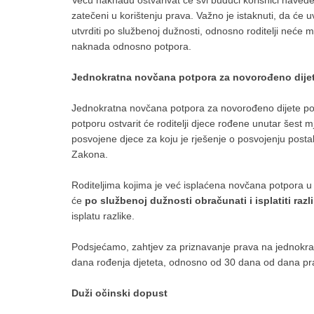
Veću naknadu ostvarivat će svi budući korisnici naveden
zatečeni u korištenju prava. Važno je istaknuti, da ć
utvrditi po službenoj dužnosti, odnosno roditelji neće m
naknada odnosno potpora.
Jednokratna novčana potpora za novorođeno dijet
Jednokratna novčana potpora za novorođeno dijete p
potporu ostvarit će roditelji djece rođene unutar šest
posvojene djece za koju je rješenje o posvojenju pos
Zakona.
Roditeljima kojima je već isplaćena novčana potpora u
će
po službenoj dužnosti obračunati i isplatiti razl
isplatu razlike.
Podsjećamo, zahtjev za priznavanje prava na jednokra
dana rođenja djeteta, odnosno od 30 dana od dana pra
Duži očinski dopust