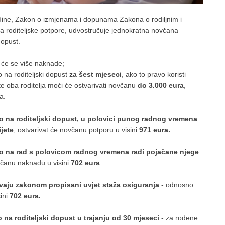
dine, Zakon o izmjenama i dopunama Zakona o rodiljnim i
a roditeljske potpore, udvostručuje jednokratna novčana
dopust.
 će se više naknade;
o na roditeljski dopust
za šest mjeseci
, ako to pravo koristi
ste oba roditelja moći će ostvarivati novčanu
do 3.000 eura
,
ra.
o na roditeljski dopust, u polovici punog radnog vremena
jete
, ostvarivat će novčanu potporu u visini
971 eura.
o na rad s polovicom radnog vremena radi pojačane njege
včanu naknadu u visini
702 eura
.
avaju zakonom propisani uvjet staža osiguranja
- odnosno
ini
702 eura.
 na roditeljski dopust u trajanju od 30 mjeseci
- za rođene