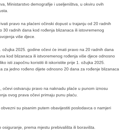
va, Ministarstvo demografije i useljeništva, u okviru ovih
usta.
vati pravo na plaćeni očinski dopust u trajanju od 20 radnih
no 30 radnih dana kod rođenja blizanaca ili istovremenog
svojenja više djece.
 ožujka 2025. godine očevi će imati pravo na 20 radnih dana
ana kod blizanaca ili istvoremenog rođenja više djece odnosno
o isti započnu koristiti ili iskoristite prije 1. ožujka 2025.
na za jedno rođeno dijete odnosno 20 dana za rođenje blizanaca
a, očevi ostvaruju pravo na naknadu plaće u punom iznosu
enja ovog prava očevi primaju punu plaću.
t obvezni su pisanim putem obavijestiti poslodavca o namjeri
siguranje, prema mjestu prebivališta ili boravišta.