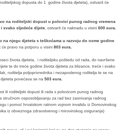
roditeljskog dopusta do 1. godine života djeteta), ostvarit će
avo na roditeljski dopust u polovici punog radnog vremena
 i svako sljedeće dijete
, ostvarit će naknadu u visini
600 eura.
o na njegu djeteta s teškoćama u razvoju do osme godine
 će pravo na potporu u visini
803 eura.
seci života djeteta, i roditeljsku poštedu od rada, do navršene
jete te do treće godine života djeteta za blizance, treće i svako
dak, roditelja poljoprivrednika i nezaposlenog roditelja te se na
ti djeteta povećava se na
503 eura.
st ili roditeljski dopust ili rada s polovicom punog radnog
 na stručnom osposobljavanju za rad bez zasnivanja radnog
 njegu i pomoć hrvatskom ratnom vojnom invalidu iz Domovinskog
ranika iz obveznoga zdravstvenog i mirovinskog osiguranja)