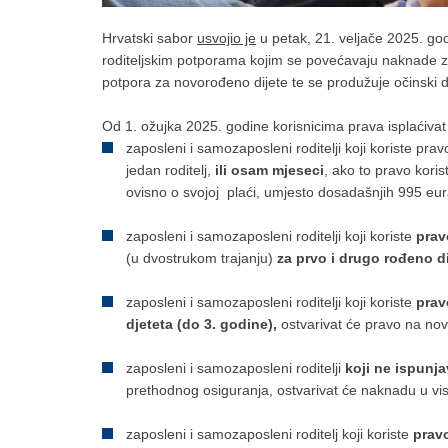
Hrvatski sabor
usvojio je
u petak, 21. veljače 2025. go
roditeljskim potporama kojim se povećavaju naknade z
potpora za novorođeno dijete te se produžuje očinski 
Od 1. ožujka 2025. godine korisnicima prava isplaćivat
zaposleni i samozaposleni roditelji koji koriste prav
jedan roditelj,
ili osam mjeseci
, ako to pravo kori
ovisno o svojoj plaći, umjesto dosadašnjih 995 eu
zaposleni i samozaposleni roditelji koji koriste
prav
(u dvostrukom trajanju)
za prvo i drugo rođeno di
zaposleni i samozaposleni roditelji koji koriste
prav
djeteta (do 3. godine),
ostvarivat će pravo na no
zaposleni i samozaposleni roditelji
koji ne ispunj
prethodnog osiguranja, ostvarivat će naknadu u vis
zaposleni i samozaposleni roditelj koji koriste
pravo