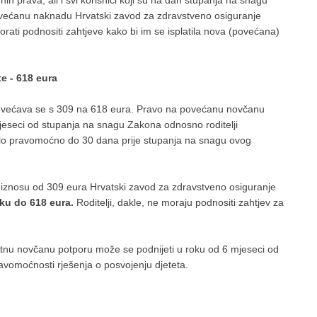
ih prava, ali i svi korisnici koji su na dan stupanja na snagu
e uvećanu naknadu Hrvatski zavod za zdravstveno osiguranje
orati podnositi zahtjeve kako bi im se isplatila nova (povećana)
e - 618 eura
ovećava se s 309 na 618 eura. Pravo na povećanu novčanu
 mjeseci od stupanja na snagu Zakona odnosno roditelji
talo pravomoćno do 30 dana prije stupanja na snagu ovog
 iznosu od 309 eura Hrvatski zavod za zdravstveno osiguranje
iku do 618 eura.
Roditelji, dakle, ne moraju podnositi zahtjev za
tnu novčanu potporu može se podnijeti u roku od 6 mjeseci od
vomoćnosti rješenja o posvojenju djeteta.