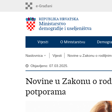
Preskoči
na
glavni
sadržaj
Vijesti
O Ministarstvu
Demograf
Naslovnica
Vijesti
Novine u Zakonu o rodiljnim
Objavljeno: 07.03.2025.
Novine u Zakonu o rodi
potporama